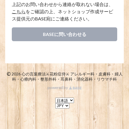
上記のお問い合わせから連絡が取れない場合は、
こちら
をご確認の上、ネットショップ作成サービ
ス提供元のBASE宛にご連絡ください。
BASEに問い合わせる
©
2026 心の言葉療法⚔️花粉症侍⚔️ アレルギー科・皮膚科・婦人
科・心療内科・整形外科・耳鼻科・消化器科・リウマチ科
powered by